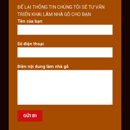
ĐỂ LẠI THÔNG TIN CHÚNG TÔI SẼ TƯ VẤN
TRIỂN KHAI LÀM NHÀ GỖ CHO BẠN
Tên của bạn:
Số điện thoại:
Điền nội dung làm nhà gỗ