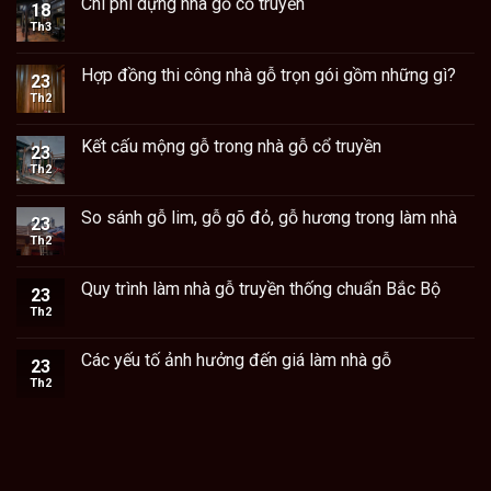
Chi phí dựng nhà gỗ cổ truyền
18
Th3
Hợp đồng thi công nhà gỗ trọn gói gồm những gì?
23
Th2
Kết cấu mộng gỗ trong nhà gỗ cổ truyền
23
Th2
So sánh gỗ lim, gỗ gõ đỏ, gỗ hương trong làm nhà
23
Th2
Quy trình làm nhà gỗ truyền thống chuẩn Bắc Bộ
23
Th2
Các yếu tố ảnh hưởng đến giá làm nhà gỗ
23
Th2