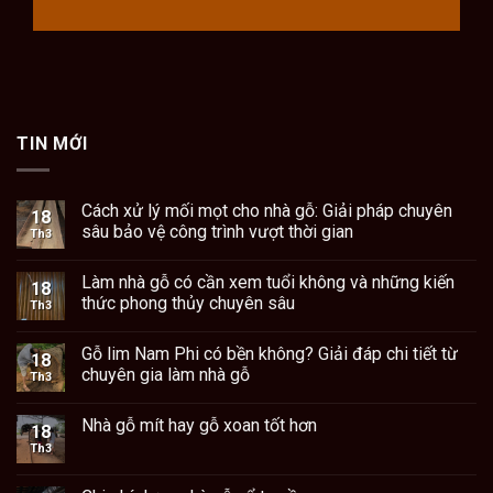
TIN MỚI
Cách xử lý mối mọt cho nhà gỗ: Giải pháp chuyên
18
sâu bảo vệ công trình vượt thời gian
Th3
Làm nhà gỗ có cần xem tuổi không và những kiến
18
thức phong thủy chuyên sâu
Th3
Gỗ lim Nam Phi có bền không? Giải đáp chi tiết từ
18
chuyên gia làm nhà gỗ
Th3
Nhà gỗ mít hay gỗ xoan tốt hơn
18
Th3