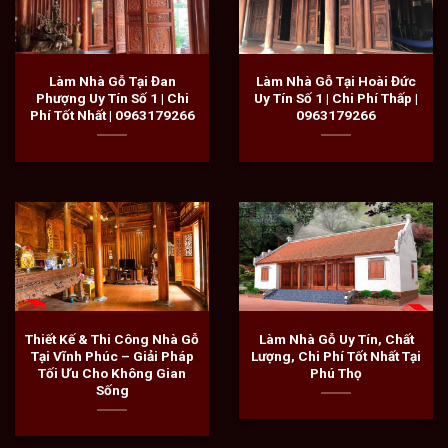
Làm Nhà Gỗ Tại Đan
Làm Nhà Gỗ Tại Hoài Đức
Phượng Uy Tín Số 1 | Chi
Uy Tín Số 1 | Chi Phí Thấp |
Phí Tốt Nhất | 0963179266
0963179266
Thiết Kế & Thi Công Nhà Gỗ
Làm Nhà Gỗ Uy Tín, Chất
Tại Vĩnh Phúc – Giải Pháp
Lượng, Chi Phí Tốt Nhất Tại
Tối Ưu Cho Không Gian
Phú Thọ
Sống