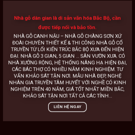
Nhà gỗ dân gian là di sản văn hóa Bắc Bộ, cần
được tiếp nối và bảo tồn.
NHÀ GỖ CANH NẬU – NHÀ GỖ CHÀNG SƠN XỨ
ĐOÀI CHUYÊN THIẾT KẾ & THI CÔNG
NHÀ GỖ
CỔ
TRUYỀN TỪ LỐI KIẾN TRÚC BẮC BỘ XƯA ĐẾN HIỆN
ĐẠI. NHÀ GỖ 3 GIAN, 5 GIAN … SÂN VƯỜN XƯA. CÓ
NHÀ XƯỞNG RỘNG, HỆ THỐNG NÂNG HẠ HIỆN ĐẠI,
CÁC BÁC THỢ CÓ NHIỀU NĂM KINH NGHIỆM. TƯ
VẤN KHẢO SÁT TẬN NƠI. MẪU NHÀ ĐẸP, NGHỆ
NHÂN GIA TRUYỀN TÂM HUYẾT VỚI NGHỀ CÓ KINH
NGHIỆM TRÊN 40 NĂM, GIÁ TỐT NHẤT MIỀN BẮC,
KHẢO SÁT TẬN NƠI TẤT CẢ CÁC TỈNH…
LIÊN HỆ NGAY