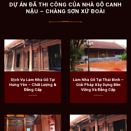
DỰ ÁN ĐÃ THI CÔNG CỦA NHÀ GỖ CANH
NẬU – CHÀNG SƠN XỨ ĐOÀI
Dịch Vụ Làm Nhà Gỗ Tại
Làm Nhà Gỗ Tại Thái Bình –
Hưng Yên – Chất Lượng &
Giải Pháp Xây Dựng Bền
Đẳng Cấp
Vững Và Đẳng Cấp