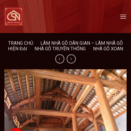
Skip
to
content
TRANG CHỦ
/
LÀM NHÀ GỖ DÂN GIAN – LÀM NHÀ GỖ
HIỆN ĐẠI
/
NHÀ GỖ TRUYỀN THỐNG
/
NHÀ GỖ XOAN