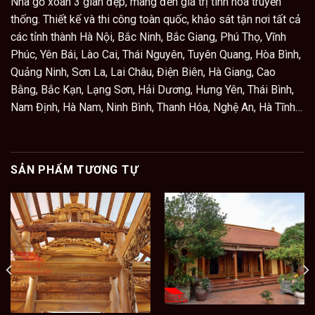
Nhà gỗ xoan 3 gian đẹp, mang đến giá trị tinh hoa truyền
thống. Thiết kế và thi công toàn quốc, khảo sát tận nơi tất cả
các tỉnh thành Hà Nội, Bắc Ninh, Bắc Giang, Phú Thọ, Vĩnh
Phúc, Yên Bái, Lào Cai, Thái Nguyên, Tuyên Quang, Hòa Bình,
Quảng Ninh, Sơn La, Lai Châu, Điện Biên, Hà Giang, Cao
Bằng, Bắc Kạn, Lạng Sơn, Hải Dương, Hưng Yên, Thái Bình,
Nam Định, Hà Nam, Ninh Bình, Thanh Hóa, Nghệ An, Hà Tĩnh…
SẢN PHẨM TƯƠNG TỰ