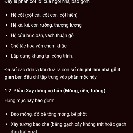
Đây là phần cốt lõi của ngôi nhà, bao gồm:
Hệ cột (cột cái, cột con, cột hiên).
Hệ xà, kẻ, con rường, thượng lương.
Hệ cửa bức bàn, vách thuận gỗ.
Chế tác hoa văn chạm khắc.
Lắp dựng khung tại công trình.
Đa số các đơn vị khi đưa ra con số
chi phí làm nhà gỗ 3
gian
ban đầu chỉ tập trung vào phần mộc này.
1.2. Phần Xây dựng cơ bản (Móng, nền, tường)
Hạng mục này bao gồm:
Đào móng, đổ bê tông móng, bể phốt.
Xây tường bao che (bằng gạch xây không trát hoặc gạch
đặc trát vữa).