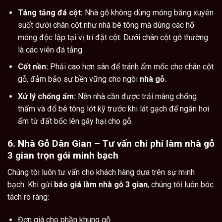
Táng tảng đá cột:
Nhà gỗ không dùng móng băng xuyên
suốt dưới chân cột như nhà bê tông mà dùng các hố
móng độc lập tại vị trí đặt cột. Dưới chân cột gỗ thường
là các viên đá tảng.
Cốt nền:
Phải cao hơn sân để tránh ẩm mốc cho chân cột
gỗ, đảm bảo sự bền vững cho ngôi
nhà gỗ
.
Xử lý chống ẩm:
Nền
nhà
cần được trải màng chống
thấm và đổ bê tông lót kỹ trước khi lát gạch để ngăn hơi
ẩm từ đất bốc lên gây hại cho gỗ.
6. Nhà Gỗ Dân Gian – Tư vấn chi phí làm nhà gỗ
3 gian trọn gói minh bạch
Chúng tôi luôn tư vấn cho khách hàng dựa trên sự minh
bạch. Khi gửi
báo giá làm nhà gỗ 3 gian
, chúng tôi luôn bóc
tách rõ ràng:
Đơn giá cho phần khung gỗ.