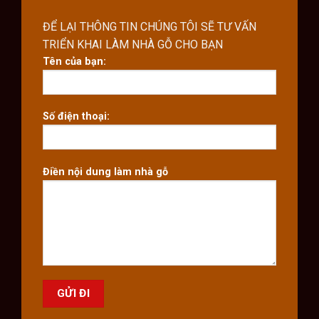
ĐỂ LẠI THÔNG TIN CHÚNG TÔI SẼ TƯ VẤN
TRIỂN KHAI LÀM NHÀ GỖ CHO BẠN
Tên của bạn:
Số điện thoại:
Điền nội dung làm nhà gỗ