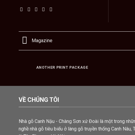
Magazine
ANOTHER PRINT PACKAGE
VỀ CHÚNG TÔI
Nhà gỗ Canh Nậu - Chàng Sơn xứ Đoài là một trong nhữ
nghề nhà gỗ tiêu biểu ở làng gỗ truyền thống Canh Nâu, 