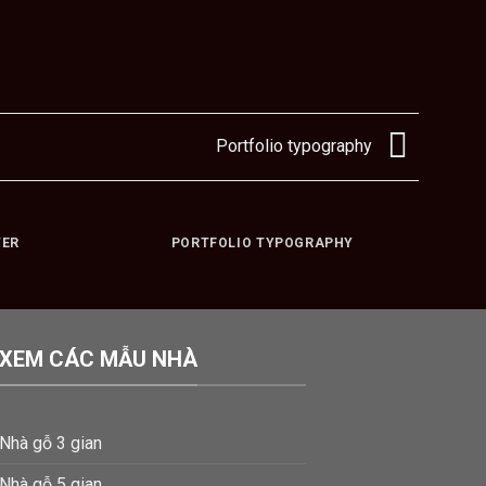
Portfolio typography
TER
PORTFOLIO TYPOGRAPHY
XEM CÁC MẪU NHÀ
Nhà gỗ 3 gian
Nhà gỗ 5 gian