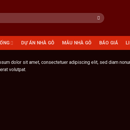
HỐNG
DỰ ÁN NHÀ GỖ
MẪU NHÀ GỖ
BÁO GIÁ
L
sum dolor sit amet, consectetuer adipiscing elit, sed diam non
erat volutpat.