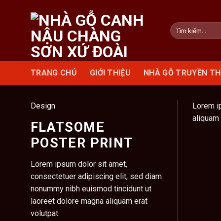
Skip
to
Tìm
content
kiếm:
TRANG CHỦ
GIỚI THIỆU
NHÀ GỖ TRUYỀN T
Design
Lorem ip
aliquam 
FLATSOME
POSTER PRINT
Lorem ipsum dolor sit amet,
consectetuer adipiscing elit, sed diam
nonummy nibh euismod tincidunt ut
laoreet dolore magna aliquam erat
volutpat.