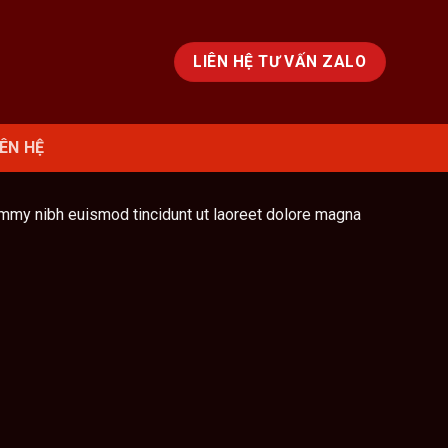
LIÊN HỆ TƯ VẤN ZALO
IÊN HỆ
ummy nibh euismod tincidunt ut laoreet dolore magna