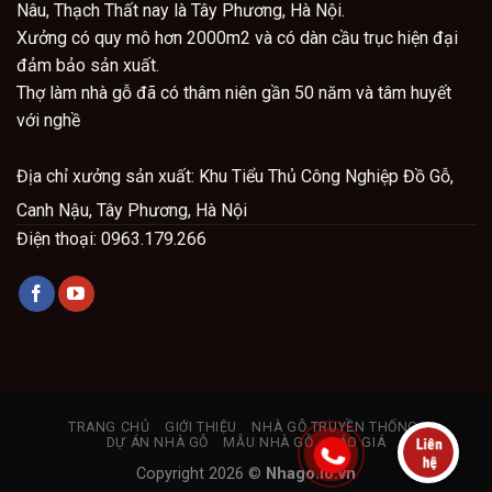
Nâu, Thạch Thất nay là Tây Phương, Hà Nội.
Xưởng có quy mô hơn 2000m2 và có dàn cầu trục hiện đại
đảm bảo sản xuất.
Thợ làm nhà gỗ đã có thâm niên gần 50 năm và tâm huyết
với nghề
Địa chỉ x
ưởng sản xuất: Khu Tiểu Thủ Công Nghiệp Đồ Gỗ,
Canh Nậu, Tây Phương, Hà Nội
Điện thoại: 0963.179.266
TRANG CHỦ
GIỚI THIỆU
NHÀ GỖ TRUYỀN THỐNG
DỰ ÁN NHÀ GỖ
MẪU NHÀ GỖ
BÁO GIÁ
Copyright 2026 ©
Nhago.io.vn