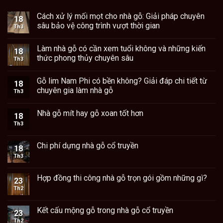
Cách xử lý mối mọt cho nhà gỗ: Giải pháp chuyên
18
sâu bảo vệ công trình vượt thời gian
Th3
Làm nhà gỗ có cần xem tuổi không và những kiến
18
thức phong thủy chuyên sâu
Th3
Gỗ lim Nam Phi có bền không? Giải đáp chi tiết từ
18
chuyên gia làm nhà gỗ
Th3
Nhà gỗ mít hay gỗ xoan tốt hơn
18
Th3
Chi phí dựng nhà gỗ cổ truyền
18
Th3
Hợp đồng thi công nhà gỗ trọn gói gồm những gì?
23
Th2
Kết cấu mộng gỗ trong nhà gỗ cổ truyền
23
Th2