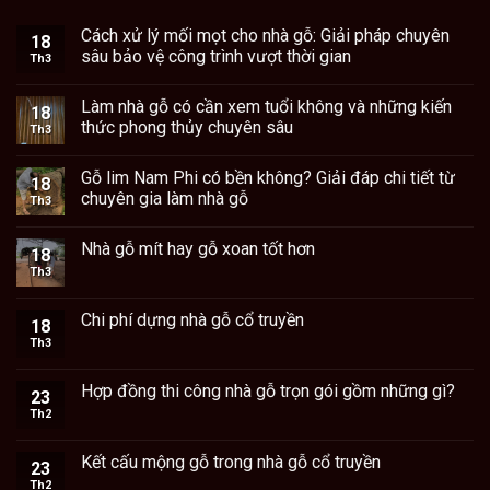
Cách xử lý mối mọt cho nhà gỗ: Giải pháp chuyên
18
sâu bảo vệ công trình vượt thời gian
Th3
Làm nhà gỗ có cần xem tuổi không và những kiến
18
thức phong thủy chuyên sâu
Th3
Gỗ lim Nam Phi có bền không? Giải đáp chi tiết từ
18
chuyên gia làm nhà gỗ
Th3
Nhà gỗ mít hay gỗ xoan tốt hơn
18
Th3
Chi phí dựng nhà gỗ cổ truyền
18
Th3
Hợp đồng thi công nhà gỗ trọn gói gồm những gì?
23
Th2
Kết cấu mộng gỗ trong nhà gỗ cổ truyền
23
Th2