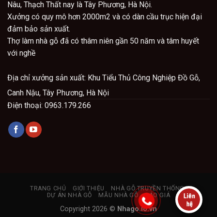
Nâu, Thạch Thất nay là Tây Phương, Hà Nội.
Xưởng có quy mô hơn 2000m2 và có dàn cầu trục hiện đại
đảm bảo sản xuất.
Thợ làm nhà gỗ đã có thâm niên gần 50 năm và tâm huyết
với nghề
Địa chỉ x
ưởng sản xuất: Khu Tiểu Thủ Công Nghiệp Đồ Gỗ,
Canh Nậu, Tây Phương, Hà Nội
Điện thoại: 0963.179.266
TRANG CHỦ
GIỚI THIỆU
NHÀ GỖ TRUYỀN THỐNG
DỰ ÁN NHÀ GỖ
MẪU NHÀ GỖ
BÁO GIÁ
Copyright 2026 ©
Nhago.io.vn