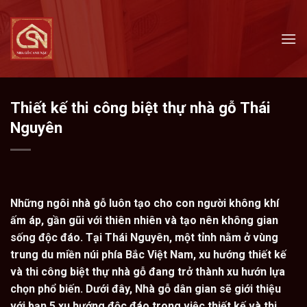
Skip
to
content
Thiết kế thi công biệt thự nhà gỗ Thái
Nguyên
Những ngôi nhà gỗ luôn tạo cho con người không khí
ấm áp, gần gũi với thiên nhiên và tạo nên không gian
sống độc đáo. Tại Thái Nguyên, một tỉnh nằm ở vùng
trung du miền núi phía Bắc Việt Nam, xu hướng thiết kế
và thi công biệt thự nhà gỗ đang trở thành xu hướn lựa
chọn phổ biến. Dưới đây, Nhà gỗ dân gian sẽ giới thiệu
với bạn 5 xu hướng độc đáo trong việc thiết kế và thi