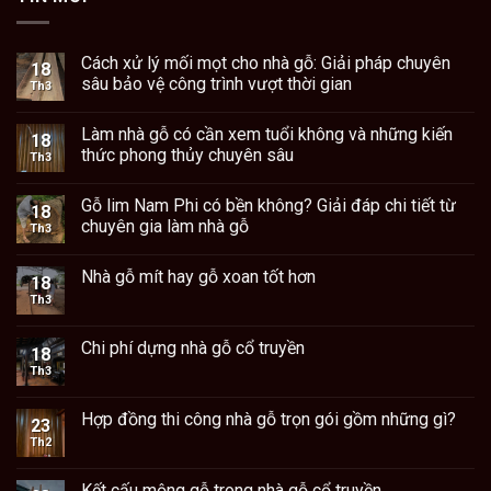
Cách xử lý mối mọt cho nhà gỗ: Giải pháp chuyên
18
sâu bảo vệ công trình vượt thời gian
Th3
Làm nhà gỗ có cần xem tuổi không và những kiến
18
thức phong thủy chuyên sâu
Th3
Gỗ lim Nam Phi có bền không? Giải đáp chi tiết từ
18
chuyên gia làm nhà gỗ
Th3
Nhà gỗ mít hay gỗ xoan tốt hơn
18
Th3
Chi phí dựng nhà gỗ cổ truyền
18
Th3
Hợp đồng thi công nhà gỗ trọn gói gồm những gì?
23
Th2
Kết cấu mộng gỗ trong nhà gỗ cổ truyền