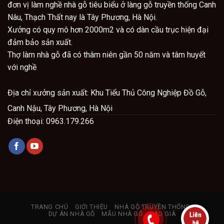
đơn vị làm nghề nhà gỗ tiêu biểu ở làng gỗ truyền thống Canh
Nâu, Thạch Thất nay là Tây Phương, Hà Nội.
Xưởng có quy mô hơn 2000m2 và có dàn cầu trục hiện đại
đảm bảo sản xuất.
Thợ làm nhà gỗ đã có thâm niên gần 50 năm và tâm huyết
với nghề
Địa chỉ x
ưởng sản xuất: Khu Tiểu Thủ Công Nghiệp Đồ Gỗ,
Canh Nậu, Tây Phương, Hà Nội
Điện thoại: 0963.179.266
TRANG CHỦ
GIỚI THIỆU
NHÀ GỖ TRUYỀN THỐNG
DỰ ÁN NHÀ GỖ
MẪU NHÀ GỖ
BÁO GIÁ