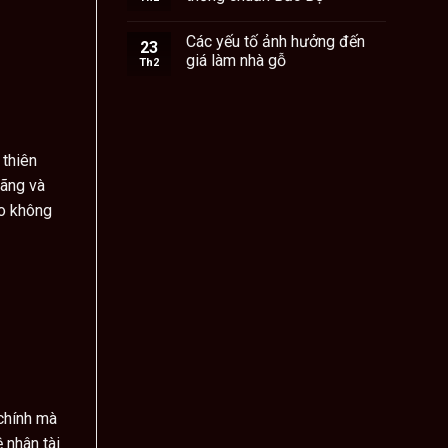
Các yếu tố ảnh hưởng đến
23
giá làm nhà gỗ
Th2
 thiên
đãng và
ho không
 chính mà
 nhân tài