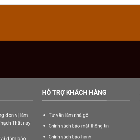
HỖ TRỢ KHÁCH HÀNG
ng đơn vị làm
Tư vấn
làm nhà gỗ
Thạch Thất nay
Chính sách bảo mật thông tin
Chính sách bảo hành
đại đảm bảo