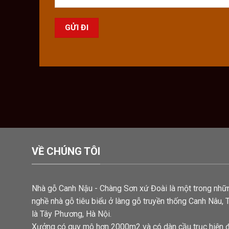
VỀ CHÚNG TÔI
Nhà gỗ Canh Nậu - Chàng Sơn xứ Đoài là một trong nhữ
nghề nhà gỗ tiêu biểu ở làng gỗ truyền thống Canh Nâu, 
là Tây Phương, Hà Nội.
Xưởng có quy mô hơn 2000m2 và có dàn cầu trục hiện 