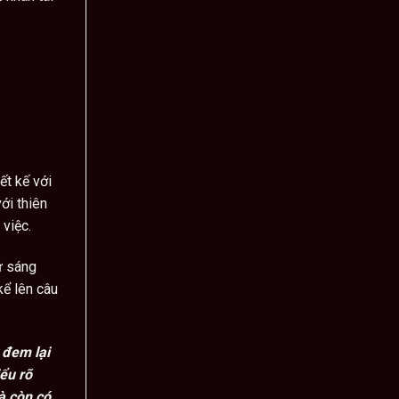
ết kế với
ới thiên
 việc.
ự sáng
kể lên câu
 đem lại
ểu rõ
à còn có