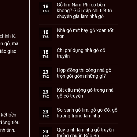
Gỗ lim Nam Phi có bền
18
không? Giải đáp chi tiết từ
Th3
chuyên gia làm nhà gỗ
Nhà gỗ mít hay gỗ xoan tốt
18
chính là
hơn
Th3
ọn gỗ, mà
Chi phí dựng nhà gỗ cổ
tác giao
18
truyền
Th3
Hợp đồng thi công nhà gỗ
23
trọn gói gồm những gì?
Th2
Kết cấu mộng gỗ trong nhà
23
gỗ cổ truyền
Th2
So sánh gỗ lim, gỗ gõ đỏ, gỗ
23
 kết bền
hương trong làm nhà
Th2
 động tiêu
Quy trình làm nhà gỗ truyền
nh tinh.
23
thống chuẩn Bắc Bộ
Th2