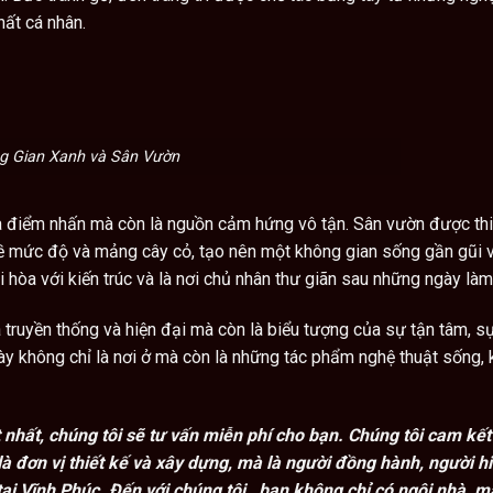
ất cá nhân.
g Gian Xanh và Sân Vườn
à điểm nhấn mà còn là nguồn cảm hứng vô tận. Sân vườn được thi
về mức độ và mảng cây cỏ, tạo nên một không gian sống gần gũi v
i hòa với kiến trúc và là nơi chủ nhân thư giãn sau những ngày làm
 truyền thống và hiện đại mà còn là biểu tượng của sự tận tâm, s
ày không chỉ là nơi ở mà còn là những tác phẩm nghệ thuật sống, 
 nhất, chúng tôi sẽ tư vấn miễn phí cho bạn. Chúng tôi cam kết
à đơn vị thiết kế và xây dựng, mà là người đồng hành, người hi
ại Vĩnh Phúc. Đến với chúng tôi , bạn không chỉ có ngôi nhà, m