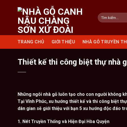
Skip
to
Tìm
content
kiếm:
TRANG CHỦ
GIỚI THIỆU
NHÀ GỖ TRUYỀN T
Thiết kế thi công biệt thự nhà 
Những ngôi nhà gỗ luôn tạo cho con người không khí
Tại Vĩnh Phúc, xu hướng thiết kế và thi công biệt th
dân gian sẽ giới thiệu với bạn 5 xu hướng độc đáo tr
1. Nét Truyền Thống và Hiện Đại Hòa Quyện