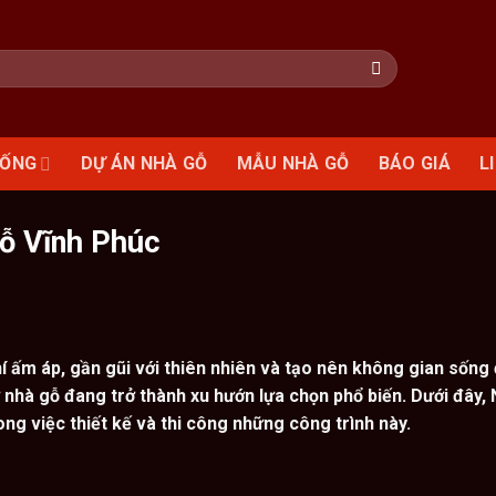
HỐNG
DỰ ÁN NHÀ GỖ
MẪU NHÀ GỖ
BÁO GIÁ
L
gỗ Vĩnh Phúc
 ấm áp, gần gũi với thiên nhiên và tạo nên không gian sống
ự nhà gỗ đang trở thành xu hướn lựa chọn phổ biến. Dưới đây,
ong việc thiết kế và thi công những công trình này.