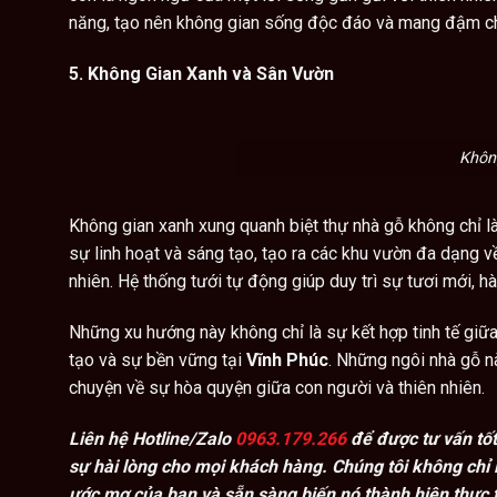
năng, tạo nên không gian sống độc đáo và mang đậm ch
5. Không Gian Xanh và Sân Vườn
Khôn
Không gian xanh xung quanh biệt thự nhà gỗ không chỉ l
sự linh hoạt và sáng tạo, tạo ra các khu vườn đa dạng 
nhiên. Hệ thống tưới tự động giúp duy trì sự tươi mới, hà
Những xu hướng này không chỉ là sự kết hợp tinh tế giữa
tạo và sự bền vững tại
Vĩnh Phúc
. Những ngôi nhà gỗ n
chuyện về sự hòa quyện giữa con người và thiên nhiên.
Liên hệ Hotline/Zalo
0963.179.266
để được tư vấn tốt
sự hài lòng cho mọi khách hàng. Chúng tôi không chỉ l
ước mơ của bạn và sẵn sàng biến nó thành hiện thực t