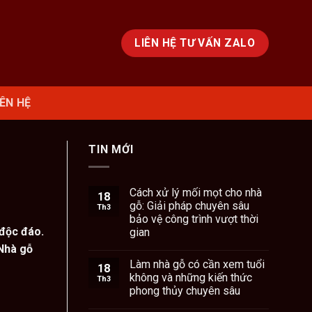
LIÊN HỆ TƯ VẤN ZALO
IÊN HỆ
TIN MỚI
Cách xử lý mối mọt cho nhà
18
gỗ: Giải pháp chuyên sâu
Th3
bảo vệ công trình vượt thời
 độc đáo.
gian
 Nhà gỗ
Làm nhà gỗ có cần xem tuổi
18
không và những kiến thức
Th3
phong thủy chuyên sâu