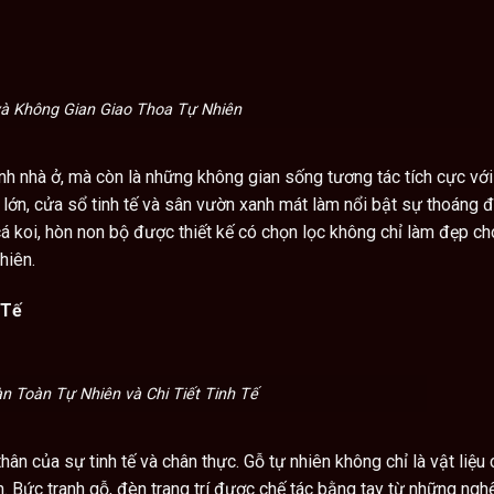
và Không Gian Giao Thoa Tự Nhiên
nh nhà ở, mà còn là những không gian sống tương tác tích cực với
 lớn, cửa sổ tinh tế và sân vườn xanh mát làm nổi bật sự thoáng 
cá koi, hòn non bộ được thiết kế có chọn lọc không chỉ làm đẹp c
hiên.
 Tế
n Toàn Tự Nhiên và Chi Tiết Tinh Tế
thân của sự tinh tế và chân thực. Gỗ tự nhiên không chỉ là vật liệu
. Bức tranh gỗ, đèn trang trí được chế tác bằng tay từ những nghệ