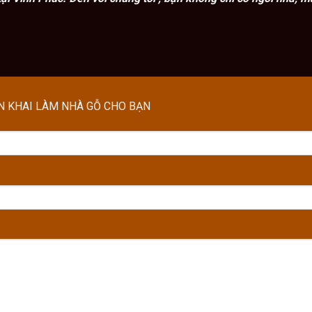
ỂN KHAI LÀM NHÀ GỖ CHO BẠN