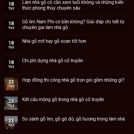
Làm nhà gỗ có cần xem tuổi không và những kiến
18
thức phong thủy chuyên sâu
Th3
Gỗ lim Nam Phi có bền không? Giải đáp chi tiết từ
18
chuyên gia làm nhà gỗ
Th3
Nhà gỗ mít hay gỗ xoan tốt hơn
18
Th3
Chi phí dựng nhà gỗ cổ truyền
18
Th3
Hợp đồng thi công nhà gỗ trọn gói gồm những gì?
23
Th2
Kết cấu mộng gỗ trong nhà gỗ cổ truyền
23
Th2
So sánh gỗ lim, gỗ gõ đỏ, gỗ hương trong làm nhà
23
Th2