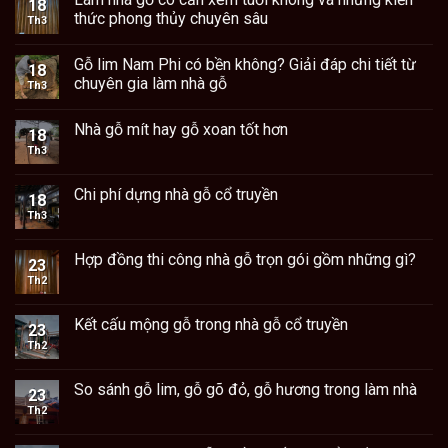
18
thức phong thủy chuyên sâu
Th3
Gỗ lim Nam Phi có bền không? Giải đáp chi tiết từ
18
chuyên gia làm nhà gỗ
Th3
Nhà gỗ mít hay gỗ xoan tốt hơn
18
Th3
Chi phí dựng nhà gỗ cổ truyền
18
Th3
Hợp đồng thi công nhà gỗ trọn gói gồm những gì?
23
Th2
Kết cấu mộng gỗ trong nhà gỗ cổ truyền
23
Th2
So sánh gỗ lim, gỗ gõ đỏ, gỗ hương trong làm nhà
23
Th2