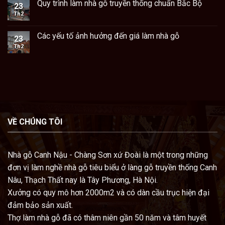
Quy trình làm nhà gỗ truyền thống chuẩn Bắc Bộ
23
Th2
Các yếu tố ảnh hưởng đến giá làm nhà gỗ
23
Th2
VỀ CHÚNG TÔI
Nhà gỗ Canh Nậu - Chàng Sơn xứ Đoài là một trong những
đơn vị làm nghề nhà gỗ tiêu biểu ở làng gỗ truyền thống Canh
Nâu, Thạch Thất nay là Tây Phương, Hà Nội.
Xưởng có quy mô hơn 2000m2 và có dàn cầu trục hiện đại
đảm bảo sản xuất.
Thợ làm nhà gỗ đã có thâm niên gần 50 năm và tâm huyết