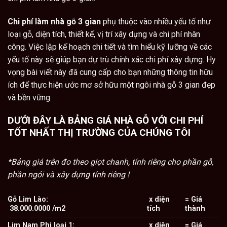
Chi phí làm nhà gỗ 3 gian
phụ thuộc vào nhiều yếu tố như
loại gỗ, diện tích, thiết kế, vị trí xây dựng và chi phí nhân
công. Việc lập kế hoạch chi tiết và tìm hiểu kỹ lưỡng về các
yếu tố này sẽ giúp bạn dự trù chính xác chi phí xây dựng. Hy
vọng bài viết này đã cung cấp cho bạn những thông tin hữu
ích để thực hiện ước mơ sở hữu một ngôi nhà gỗ 3 gian đẹp
và bền vững.
DƯỚI ĐÂY LÀ
BẢNG GIÁ NHÀ GỖ
VỚI CHI PHÍ
TỐT NHẤT THỊ TRƯỜNG CỦA CHÚNG TÔI
*Bảng giá trên đo theo giọt chanh, tính riêng cho phần gỗ,
phần ngói và xây dựng tính riêng !
Gỗ Lim Lào:
x diện
= Giá
38.000.0000 /m2
tích
thành
Lim Nam Phi loại 1:
x diện
= Giá