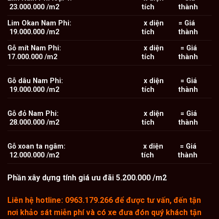
23.000.000 /m2
tích
thành
Lim Okan Nam Phi:
x diện
= Giá
19.000.000 /m2
tích
thành
Gỗ mít Nam Phi:
x diện
= Giá
17.000.000 /m2
tích
thành
Gỗ dâu Nam Phi:
x diện
= Giá
19.000.000 /m2
tích
thành
Gỗ đỏ Nam Phi:
x diện
= Giá
28.000.000 /m2
tích
thành
Gỗ xoan ta ngâm:
x diện
= Giá
12.000.000 /m2
tích
thành
Phần xây dựng tính giá ưu đãi 5.200.000 /m2
Liên hệ hotline: 0963.179.266 để được tư vấn, đến tận
nơi khảo sát miễn phí và có xe đưa đón quý khách tận