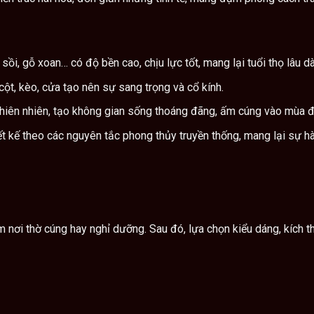
sồi, gỗ xoan… có độ bền cao, chịu lực tốt, mang lại tuổi thọ lâu dà
cột, kèo, cửa tạo nên sự sang trọng và cổ kính.
 thiên nhiên, tạo không gian sống thoáng đãng, ấm cúng vào mùa
t kế theo các nguyên tắc phong thủy truyền thống, mang lại sự h
m nơi thờ cúng hay nghỉ dưỡng. Sau đó, lựa chọn kiểu dáng, kích t