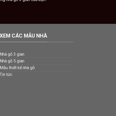
XEM CÁC MẪU NHÀ
Nhà gỗ 3 gian
Nhà gỗ 5 gian
Mẫu thiết kế nhà gỗ
Tin tức