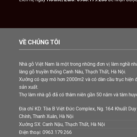
VỀ CHÚNG TÔI
Nhà gỗ Việt Nam là một trong những đơn vị làm nghề nhà
làng gỗ truyền thống Canh Nâu, Thạch Thất, Hà Nội.
Xưởng có quy mô hơn 2000m2 và có dàn cầu trục hiện 
sản xuất.
Thợ làm nhà gỗ đã có thâm niên gần 50 năm và tâm huyế
Địa chỉ KD: Tòa B Việt Đức Complex, Ng. 164 Khuất Duy
Chính, Thanh Xuân, Hà Nội
Xưởng SX: Canh Nậu, Thạch Thất, Hà Nội
Điện thoại: 0963.179.266