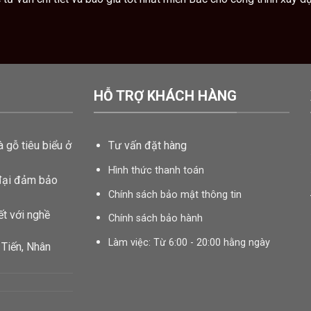
HỖ TRỢ KHÁCH HÀNG
 gỗ tiêu biểu ở
Tư vấn đặt hàng
Hình thức thanh toán
đại đảm bảo
Chính sách bảo mật thông tin
t với nghề
Chính sách bảo hành
Làm việc: Từ 6:00 - 20:00 hằng ngày
 Tiến, Nhân