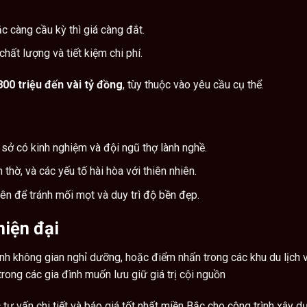
c càng cầu kỳ thì giá càng đắt.
ất lượng và tiết kiệm chi phí.
800 triệu đến vài tỷ đồng
, tùy thuộc vào yêu cầu cụ thể.
sở có kinh nghiệm và đội ngũ thợ lành nghề.
 thờ, và các yếu tố hài hòa với thiên nhiên.
 để tránh mối mọt và duy trì độ bền đẹp.
hiện đại
ành không gian nghỉ dưỡng, hoặc điểm nhấn trong các khu du lịch v
rong các gia đình muốn lưu giữ giá trị cội nguồn
ư vấn chi tiết và báo giá tốt nhất miền Bắc cho công trình xây d