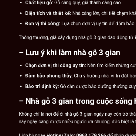
Chất liệu gỗ:
Gỗ càng quý, giá thành càng cao.
Diện tích và thiết kế:
Nhà càng lớn, chi tiết chạm khắ
Đơn vị thi công:
Lựa chọn đơn vị uy tín để đảm bảo ch
Thông thường, giá xây dựng nhà gỗ 3 gian dao động từ
–
Lưu ý khi làm nhà gỗ 3 gian
Chọn đơn vị thi công uy tín:
Nên tìm kiếm những cơ 
Đảm bảo phong thủy:
Chú ý hướng nhà, vị trí đặt bàn
Bảo trì định kỳ:
Gỗ cần được bảo dưỡng thường xuyên
–
Nhà gỗ 3 gian trong cuộc sống 
Không chỉ là nơi để ở, nhà gỗ 3 gian ngày nay còn trở th
này ngày càng được nhiều người ưa chuộng, đặc biệt là t
Liên hệ ngay
Hotine/Zalo: 0963.179.266
để nhận được t