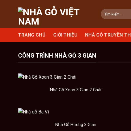
Skip
to
Tìm
kiếm:
content
TRANG CHỦ
GIỚI THIỆU
NHÀ GỖ TRUYỀN T
CÔNG TRÌNH NHÀ GỖ 3 GIAN
Nhà Gỗ Xoan 3 Gian 2 Chái
Nhà Gỗ Hương 3 Gian