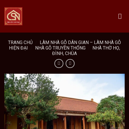
Skip
to
content
TRANG CHỦ
/
LÀM NHÀ GỖ DÂN GIAN – LÀM NHÀ GỖ
HIỆN ĐẠI
/
NHÀ GỖ TRUYỀN THỐNG
/
NHÀ THỜ HỌ,
ĐÌNH, CHÙA