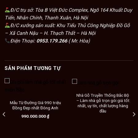
Đ/C trụ sở: Tòa B Việt Đức Complex, Ngõ 164 Khuất Duy
Tiến, Nhân Chính, Thanh Xuân, Hà Nội
Đ/C xưởng sản xuất: Khu Tiểu Thủ Công Nghiệp Đồ Gỗ
– Xã Canh Nậu – H. Thạch Thất – Hà Nội
Điện Thoại:
0953.179.266
( Mr. Hòa)
SẢN PHẨM TƯƠNG TỰ
Nhà Gỗ Truyền Thống Bắc Bộ
– Làm nhà gỗ trọn gói giá tốt
Mẫu Từ Đường Giá 990 triệu
nhất, uy tín, chất lượng hàng
Đồng Đẹp nhất Đông Anh
đầu
990.000.000
₫