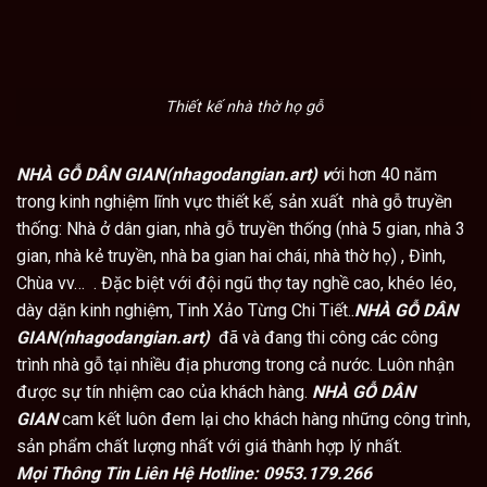
Thiết kế nhà thờ họ gỗ
NHÀ GỖ DÂN GIAN(nhagodangian.art) v
ới hơn 40 năm
trong kinh nghiệm lĩnh vực thiết kế, sản xuất nhà gỗ truyền
thống: Nhà ở dân gian, nhà gỗ truyền thống (nhà 5 gian, nhà 3
gian, nhà kẻ truyền, nhà ba gian hai chái, nhà thờ họ) , Đình,
Chùa vv… . Đặc biệt với đội ngũ thợ tay nghề cao, khéo léo,
dày dặn kinh nghiệm, Tinh Xảo Từng Chi Tiết..
NHÀ GỖ DÂN
GIAN(nhagodangian.art)
đã và đang thi công các công
trình nhà gỗ tại nhiều địa phương trong cả nước. Luôn nhận
được sự tín nhiệm cao của khách hàng.
NHÀ GỖ DÂN
GIAN
cam kết luôn đem lại cho khách hàng những công trình,
sản phẩm chất lượng nhất với giá thành hợp lý nhất.
Mọi Thông Tin Liên Hệ Hotline:
0953.179.266