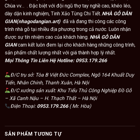
Chùa vv… . Đặc biệt với đội ngũ thợ tay nghề cao, khéo léo,
dày dặn kinh nghiệm, Tinh Xảo Từng Chi Tiết..
NHÀ GỖ DÂN
GIAN(nhagodangian.art)
đã và đang thi công các công
trình nhà gỗ tại nhiều địa phương trong cả nước. Luôn nhận
được sự tín nhiệm cao của khách hàng.
NHÀ GỖ DÂN
GIAN
cam kết luôn đem lại cho khách hàng những công trình,
sản phẩm chất lượng nhất với giá thành hợp lý nhất.
Mọi Thông Tin Liên Hệ Hotline:
0953.179.266
Đ/C trụ sở: Tòa B Việt Đức Complex, Ngõ 164 Khuất Duy
Tiến, Nhân Chính, Thanh Xuân, Hà Nội
Đ/C xưởng sản xuất: Khu Tiểu Thủ Công Nghiệp Đồ Gỗ
– Xã Canh Nậu – H. Thạch Thất – Hà Nội
Điện Thoại:
0953.179.266
( Mr. Hòa)
SẢN PHẨM TƯƠNG TỰ