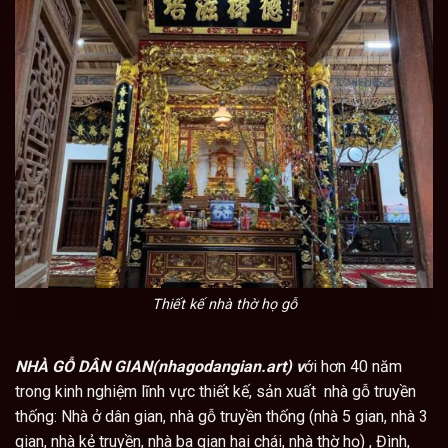
Thiết kế nhà thờ họ gỗ
NHÀ GỖ DÂN GIAN(nhagodangian.art) v
ới hơn 40 năm
trong kinh nghiệm lĩnh vực thiết kế, sản xuất nhà gỗ truyền
thống: Nhà ở dân gian, nhà gỗ truyền thống (nhà 5 gian, nhà 3
gian, nhà kẻ truyền, nhà ba gian hai chái, nhà thờ họ) , Đình,