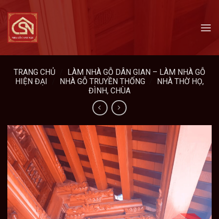
Skip
to
content
TRANG CHỦ
/
LÀM NHÀ GỖ DÂN GIAN – LÀM NHÀ GỖ
HIỆN ĐẠI
/
NHÀ GỖ TRUYỀN THỐNG
/
NHÀ THỜ HỌ,
ĐÌNH, CHÙA