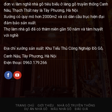
đơn vị làm nghề nhà gỗ tiêu biểu ở làng gỗ truyền thống Canh
Nâu, Thạch Thất nay là Tây Phương, Hà Nội.
Xưởng có quy mô hơn 2000m2 và có dàn cầu trục hiện đại
đảm bảo sản xuất.
Thợ làm nhà gỗ đã có thâm niên gần 50 năm và tâm huyết
với nghề
Địa chỉ x
ưởng sản xuất: Khu Tiểu Thủ Công Nghiệp Đồ Gỗ,
Canh Nậu, Tây Phương, Hà Nội
Điện thoại: 0963.179.266
TRANG CHỦ
GIỚI THIỆU
NHÀ GỖ TRUYỀN THỐNG
DỰ ÁN NHÀ GỖ
MẪU NHÀ GỖ
BÁO GIÁ