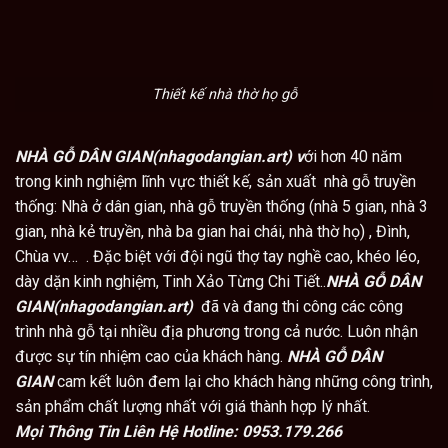
Thiết kế nhà thờ họ gỗ
NHÀ GỖ DÂN GIAN(nhagodangian.art) v
ới hơn 40 năm
trong kinh nghiệm lĩnh vực thiết kế, sản xuất nhà gỗ truyền
thống: Nhà ở dân gian, nhà gỗ truyền thống (nhà 5 gian, nhà 3
gian, nhà kẻ truyền, nhà ba gian hai chái, nhà thờ họ) , Đình,
Chùa vv… . Đặc biệt với đội ngũ thợ tay nghề cao, khéo léo,
dày dặn kinh nghiệm, Tinh Xảo Từng Chi Tiết..
NHÀ GỖ DÂN
GIAN(nhagodangian.art)
đã và đang thi công các công
trình nhà gỗ tại nhiều địa phương trong cả nước. Luôn nhận
được sự tín nhiệm cao của khách hàng.
NHÀ GỖ DÂN
GIAN
cam kết luôn đem lại cho khách hàng những công trình,
sản phẩm chất lượng nhất với giá thành hợp lý nhất.
Mọi Thông Tin Liên Hệ Hotline:
0953.179.266