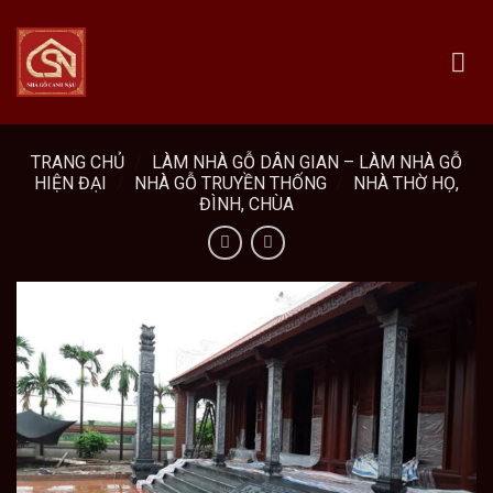
Skip
to
content
TRANG CHỦ
/
LÀM NHÀ GỖ DÂN GIAN – LÀM NHÀ GỖ
HIỆN ĐẠI
/
NHÀ GỖ TRUYỀN THỐNG
/
NHÀ THỜ HỌ,
ĐÌNH, CHÙA